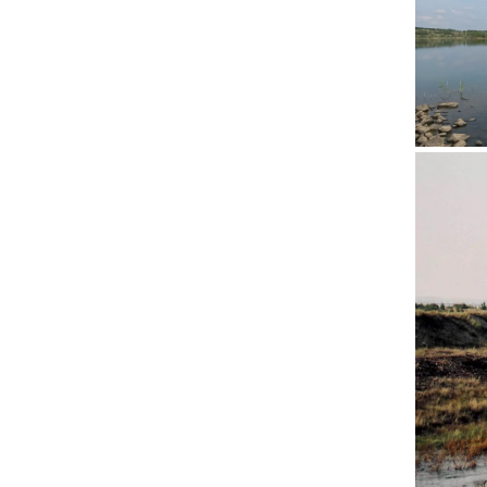
See
2014
Flutungsk
Speicher
Lohsa
II
2009