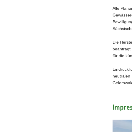
Alle Planu
Gewässerg
Bewilligu
Sächsische
Die Herst
beantragt 
für die kü
Eindrückli
neutralen 
Geierswal
Impre
Überblick
Störmthal