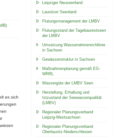
Leipziger Neuseenland
Lausitzer Seenland
Flutungsmanagement der LMBV
 MB)
Flutungsstand der Tagebaurestseen
der LMBV
Umsetzung Wasserrahmenrichtlinie
in Sachsen
Gewässerstruktur in Sachsen
Maßnahmenplanung gemäß EG-
WRRL
Wassergüte der LMBV Seen
Herstellung, Erhaltung und
t es sich
Istzustand der Seewasserqualität
(LMBV)
ierungen
enen
Regionaler Planungsverband
Leipzig-Westsachsen
ür
wiesen
Regionaler Planungsverband
Oberlausitz-Niederschlesien