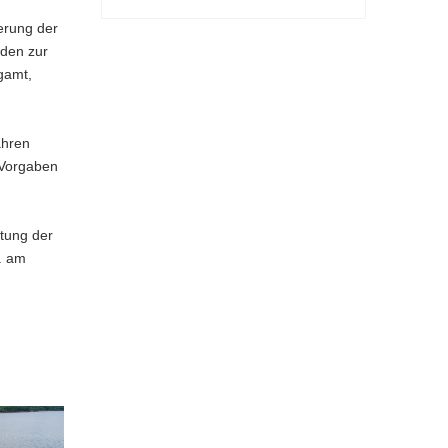
ierung der
den zur
gamt,
ahren
e Vorgaben
ltung der
. am