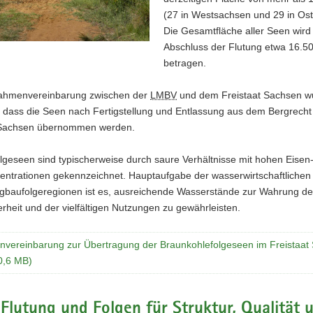
(27 in Westsachsen und 29 in Os
Die Gesamtfläche aller Seen wird
Abschluss der Flutung etwa 16.5
betragen.
Rahmenvereinbarung zwischen der
LMBV
und dem Freistaat Sachsen w
t, dass die Seen nach Fertigstellung und Entlassung aus dem Bergrech
 Sachsen übernommen werden.
lgeseen sind typischerweise durch saure Verhältnisse mit hohen Eisen
zentrationen gekennzeichnet. Hauptaufgabe der wasserwirtschaftlichen
rgbaufolgeregionen ist es, ausreichende Wasserstände zur Wahrung de
rheit und der vielfältigen Nutzungen zu gewährleisten.
vereinbarung zur Übertragung der Braunkohlefolgeseen im Freistaat
 0,6 MB)
Flutung und Folgen für Struktur, Qualität 