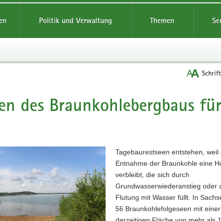
reifende
en
Politik und Verwaltung
Themen
Se
Schrif
en des Braunkohlebergbaus fü
t
n
Tagebaurestseen entstehen, weil 
Entnahme der Braunkohle eine H
verbleibt, die sich durch
Grundwasserwiederanstieg oder a
Flutung mit Wasser füllt. In Sachs
56 Braunkohlefolgeseen mit einer
derzeitigen Fläche von mehr als 