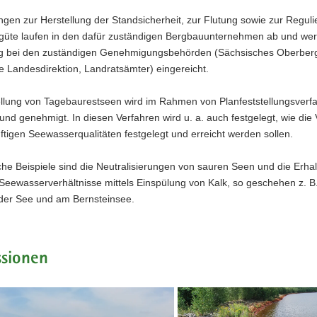
ngen zur Herstellung der Standsicherheit, zur Flutung sowie zur Regul
üte laufen in den dafür zuständigen Bergbauunternehmen ab und wer
ng bei den zuständigen Genehmigungsbehörden (Sächsisches Oberber
 Landesdirektion, Landratsämter) eingereicht.
ellung von Tagebaurestseen wird im Rahmen von Planfeststellungsverf
und genehmigt. In diesen Verfahren wird u. a. auch festgelegt, wie di
nftigen Seewasserqualitäten festgelegt und erreicht werden sollen.
che Beispiele sind die Neutralisierungen von sauren Seen und die Erha
Seewasserverhältnisse mittels Einspülung von Kalk, so geschehen z. B
der See und am Bernsteinsee.
ssionen
Uferbereich
er
am