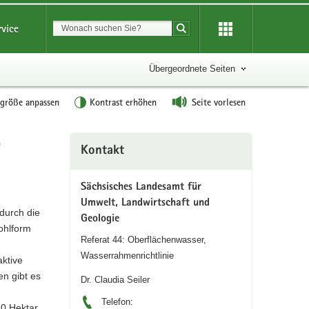
Suchbegriff
rvice
Suche starten
Übergeordnete Seiten
tgröße anpassen
Kontrast erhöhen
Seite vorlesen
r
Weitere
Kontakt
Information
Sächsisches Landesamt für
Umwelt, Landwirtschaft und
durch die
Geologie
ohlform
Referat 44: Oberflächenwasser,
Wasserrahmenrichtlinie
ktive
en gibt es
Dr. Claudia Seiler
Telefon:
10 Hektar