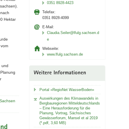
0351 8928-4423
tsachsen).
Telefax:
 nach
0351 8928-4099
00 Hektar
E-Mail:
Claudia.Seiler@lfulg.sachsen.d
urde
e
t vom
Webseite:
www.lfulg.sachsen.de
- und
 Planung
Weitere Informationen
r
Portal »RegioNet WasserBoden«
Auswirkungen des Klimawandels in
 Sachsen
Bergbauregionen Mitteldeutschlands
– Eine Herausforderung für die
Planung, Vortrag, Sächsisches
Gewässerforum, Mansel et al 2019
(*.pdf, 3,60 MB)
und