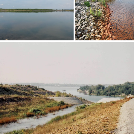
Bärwalder
See
anal