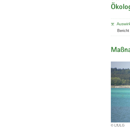
Ökolo
Auswir
Berich
Maßna
© LfULG